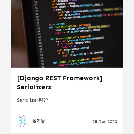
[Django REST Framework]
Serializers
Serializer란??
성기동
28 Dec 2020