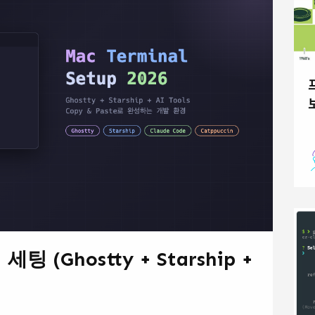
ᄑ
ᄇ
팅 (Ghostty + Starship +