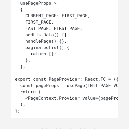
  usePageProps >

  {

    CURRENT_PAGE: FIRST_PAGE,

    FIRST_PAGE,

    LAST_PAGE: FIRST_PAGE,

    addListData() {},

    handlePage() {},

    paginatedList() {

      return [];

    },

  };

export const PageProvider: React.FC = ({ chi
  const pageProps = usePage(INIT_PAGE_VOLUME
  return (

    <PageContext.Provider value={pageProps}>
  );
