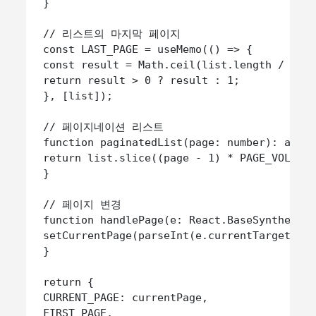
 }

 // 리스트의 마지막 페이지

 const LAST_PAGE = useMemo(() => {

 const result = Math.ceil(list.length / PAGE
 return result > 0 ? result : 1;

 }, [list]);

 // 페이지네이션 리스트

 function paginatedList(page: number): any[]
 return list.slice((page - 1) * PAGE_VOLUME,
 }

 // 페이지 변경

 function handlePage(e: React.BaseSyntheticE
 setCurrentPage(parseInt(e.currentTarget.val
 }

 return {

 CURRENT_PAGE: currentPage,

 FIRST_PAGE,
