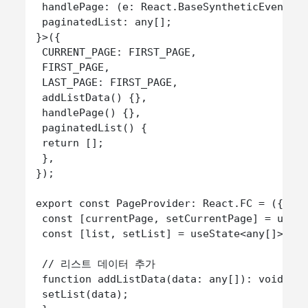
 handlePage: (e: React.BaseSyntheticEvent) =
 paginatedList: any[];

}>({

 CURRENT_PAGE: FIRST_PAGE,

 FIRST_PAGE,

 LAST_PAGE: FIRST_PAGE,

 addListData() {},

 handlePage() {},

 paginatedList() {

 return [];

 },

});

export const PageProvider: React.FC = ({ chi
 const [currentPage, setCurrentPage] = useSt
 const [list, setList] = useState<any[]>([])
 // 리스트 데이터 추가

 function addListData(data: any[]): void {

 setList(data);
