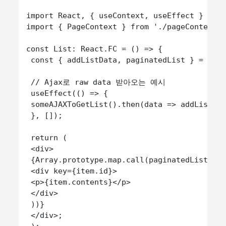
import React, { useContext, useEffect } from
import { PageContext } from './pageContext';
const List: React.FC = () => {

 const { addListData, paginatedList } = useC
 // Ajax로 raw data 받아오는 예시

 useEffect(() => {

 someAJAXToGetList().then(data => addListDat
 }, []);

 return (

 <div>

 {Array.prototype.map.call(paginatedList, it
 <div key={item.id}>

 <p>{item.contents}</p>

 </div>

 ))}

 </div>;
