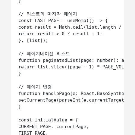
 }

 // 리스트의 마지막 페이지

 const LAST_PAGE = useMemo(() => {

 const result = Math.ceil(list.length / PAGE
 return result > 0 ? result : 1;

 }, [list]);

 // 페이지네이션 리스트

 function paginatedList(page: number): any[]
 return list.slice((page - 1) * PAGE_VOLUME,
 }

 // 페이지 변경

 function handlePage(e: React.BaseSyntheticE
 setCurrentPage(parseInt(e.currentTarget.val
 }

 const initialValue = {

 CURRENT_PAGE: currentPage,

 FIRST_PAGE,
